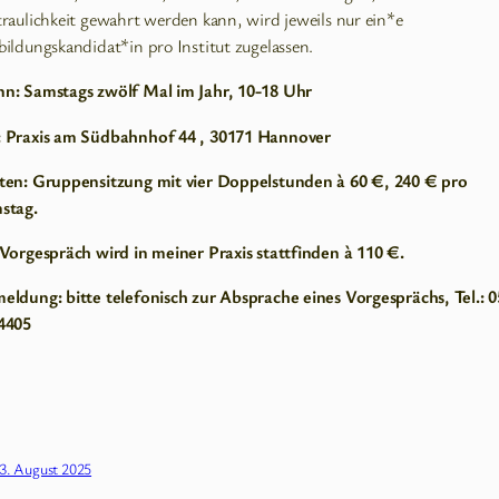
raulichkeit gewahrt werden kann, wird jeweils nur ein*e
ildungskandidat*in pro Institut zugelassen.
n: Samstags zwölf Mal im Jahr, 10-18 Uhr
 Praxis am Südbahnhof 44 , 30171 Hannover
ten: Gruppensitzung mit vier Doppelstunden à 60 €, 240 € pro
stag.
 Vorgespräch wird in meiner Praxis stattfinden à 110 €.
eldung: bitte telefonisch zur Absprache eines Vorgesprächs, Tel.: 
4405
3. August 2025