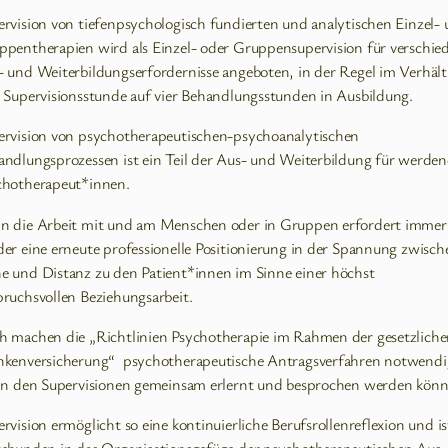
rvision von tiefenpsychologisch fundierten und analytischen Einzel-
ppentherapien wird als Einzel- oder Gruppensupervision für verschie
- und Weiterbildungserfordernisse angeboten, in der Regel im Verhält
e Supervisionsstunde auf vier Behandlungsstunden in Ausbildung.
ervision von psychotherapeutischen-psychoanalytischen
andlungsprozessen ist ein Teil der Aus- und Weiterbildung für werde
chotherapeut*innen.
n die Arbeit mit und am Menschen oder in Gruppen erfordert immer
er eine erneute professionelle Positionierung in der Spannung zwisch
e und Distanz zu den Patient*innen im Sinne einer höchst
pruchsvollen Beziehungsarbeit.
h machen die „Richtlinien Psychotherapie im Rahmen der gesetzlich
nkenversicherung“ psychotherapeutische Antragsverfahren notwendi
 in den Supervisionen gemeinsam erlernt und besprochen werden könn
rvision ermöglicht so eine kontinuierliche Berufsrollenreflexion und is