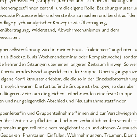
em psychosozialen (Gruppen-)Kontext und ist in der Ausbildung von
chotherapeut*innen zentral, um die eigene Rolle, Beziehungsmuster 
ewusste Prozesse erleb- und verstehbar zu machen und beruht auf der
ndlage psychoanalytischer Konzepte wie Übertragung,
enübertragung, Widerstand, Abwehrmechanismen und dem
ewussten.
penselbsterfahrung wird in meiner Praxis „fraktioniert“ angeboten, a
ht als Block (z. B. als Wochenendseminar oder Kompaktwoche), sonder
derkehrenden Sitzungen über einen längeren Zeitraum hinweg. So we
t überdauerndes Beziehungserleben in der Gruppe, Übertragungsproze
eigene Konfliktmuster erlebbar, die die so in der Einzelselbsterfahrun
ht möglich wären. Die fortlaufende Gruppe ist
slow open
, so dass über
en längeren Zeitraum die gleichen Teilnehmenden eine feste Gruppe
den und nur gelegentlich Abschied und Neuaufnahme stattfinden.
ppenleiter*in und Gruppenteilnehmer*innen sind zur Verschwiegenh
enüber Dritten verpflichtet und nehmen verbindlich an den vereinbar
ppensitzungen teil mit einem möglichst freien und offenen Austausc
 Gedanken, Phantasien, Einfällen, Wahrnehmungen, Träumen. Damit 