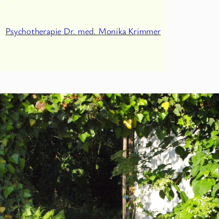
Zum
Inhalt
Psychotherapie Dr. med. Monika Krimmer
springen
Kategorie:
Aus- und
Weiterbildung