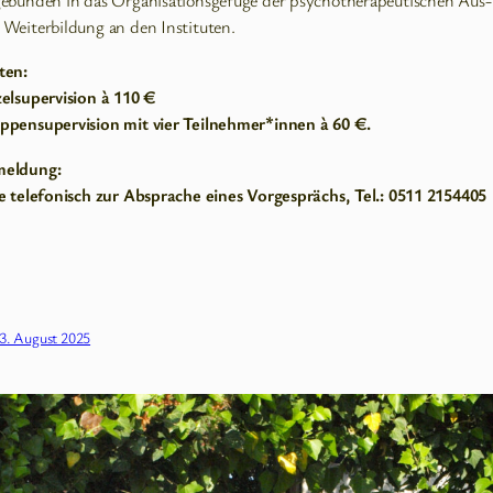
gebunden in das Organisationsgefüge der psychotherapeutischen Aus-
 Weiterbildung an den Instituten.
ten:
zelsupervision à 110 €
ppensupervision mit vier Teilnehmer*innen à 60 €.
eldung:
te telefonisch zur Absprache eines Vorgesprächs, Tel.: 0511 2154405
3. August 2025