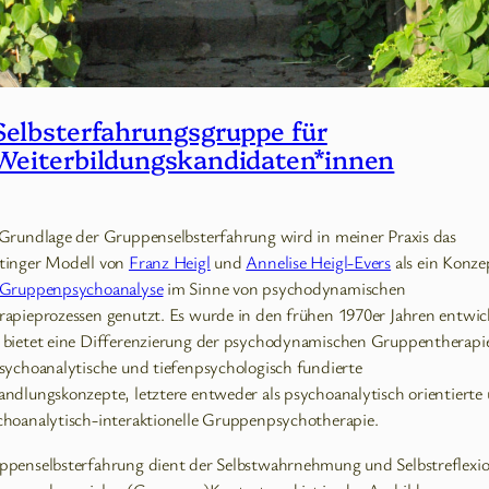
Selbsterfahrungsgruppe für
Weiterbildungskandidaten*innen
 Grundlage der Gruppenselbsterfahrung wird in meiner Praxis das
tinger Modell von
Franz Heigl
und
Annelise Heigl-Evers
als ein Konze
Gruppenpsychoanalyse
im Sinne von psychodynamischen
rapieprozessen genutzt. Es wurde in den frühen 1970er Jahren entwic
 bietet eine Differenzierung der psychodynamischen Gruppentherapi
psychoanalytische und tiefenpsychologisch fundierte
andlungskonzepte, letztere entweder als psychoanalytisch orientierte
choanalytisch-interaktionelle Gruppenpsychotherapie.
ppenselbsterfahrung dient der Selbstwahrnehmung und Selbstreflexio