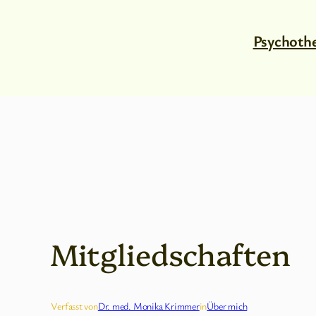
Psychothe
Mitgliedschaften
Verfasst von
Dr. med. Monika Krimmer
in
Über mich