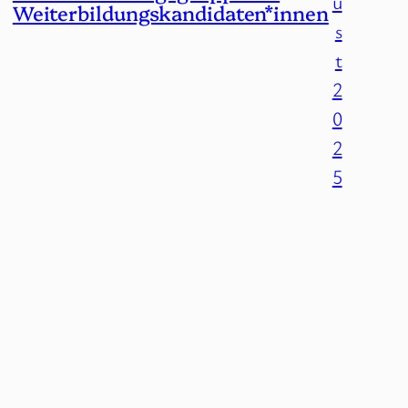
u
Weiterbildungskandidaten*innen
s
t
2
0
2
5